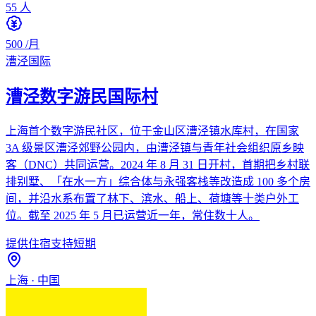
55
人
500
/月
漕泾国际
漕泾数字游民国际村
上海首个数字游民社区，位于金山区漕泾镇水库村，在国家
3A 级景区漕泾郊野公园内，由漕泾镇与青年社会组织原乡映
客（DNC）共同运营。2024 年 8 月 31 日开村，首期把乡村联
排别墅、「在水一方」综合体与永强客栈等改造成 100 多个房
间，并沿水系布置了林下、滨水、船上、荷塘等十类户外工
位。截至 2025 年 5 月已运营近一年，常住数十人。
提供住宿
支持短期
上海
·
中国