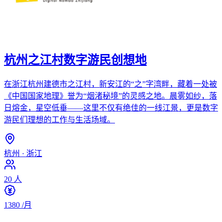
杭州之江村数字游民创想地
在浙江杭州建德市之江村，新安江的“之”字湾畔，藏着一处被
《中国国家地理》誉为“烟渚秘境”的灵感之地。晨雾如纱，落
日熔金，星空低垂——这里不仅有绝佳的一线江景，更是数字
游民们理想的工作与生活场域。
杭州
·
浙江
20
人
1380
/月