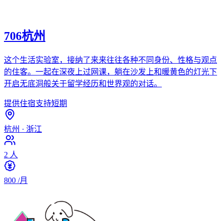
706杭州
这个生活实验室，接纳了来来往往各种不同身份、性格与观点
的住客。一起在深夜上过网课，躺在沙发上和暖黄色的灯光下
开启无底洞般关于留学经历和世界观的对话。
提供住宿
支持短期
杭州
·
浙江
2
人
800
/月