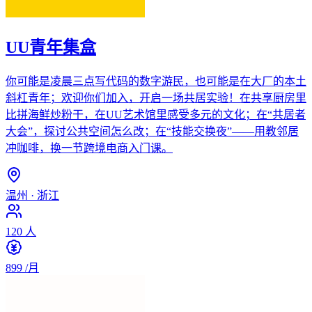
UU青年集盒
你可能是凌晨三点写代码的数字游民，也可能是在大厂的本土
斜杠青年；欢迎你们加入，开启一场共居实验！在共享厨房里
比拼海鲜炒粉干，在UU艺术馆里感受多元的文化；在“共居者
大会”，探讨公共空间怎么改；在“技能交换夜”——用教邻居
冲咖啡，换一节跨境电商入门课。
温州
·
浙江
120
人
899
/月