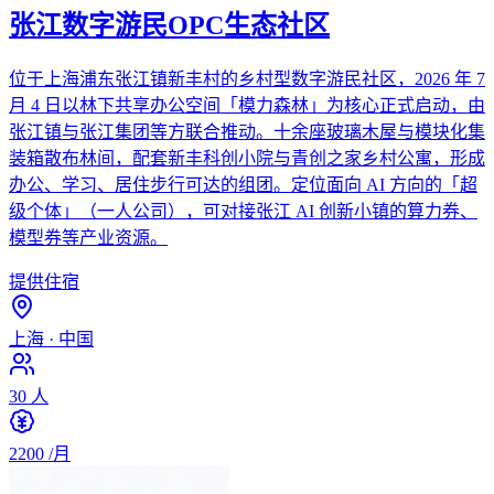
张江数字游民OPC生态社区
位于上海浦东张江镇新丰村的乡村型数字游民社区，2026 年 7
月 4 日以林下共享办公空间「模力森林」为核心正式启动，由
张江镇与张江集团等方联合推动。十余座玻璃木屋与模块化集
装箱散布林间，配套新丰科创小院与青创之家乡村公寓，形成
办公、学习、居住步行可达的组团。定位面向 AI 方向的「超
级个体」（一人公司），可对接张江 AI 创新小镇的算力券、
模型券等产业资源。
提供住宿
上海
·
中国
30
人
2200
/月