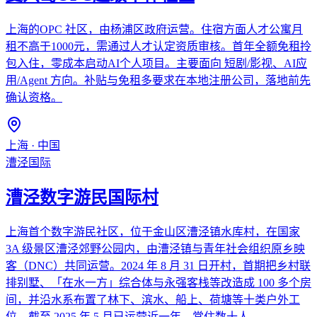
上海的OPC 社区，由杨浦区政府运营。住宿方面人才公寓月
租不高于1000元，需通过人才认定资质审核。首年全额免租拎
包入住，零成本启动AI个人项目。主要面向 短剧/影视、AI应
用/Agent 方向。补贴与免租多要求在本地注册公司，落地前先
确认资格。
上海
·
中国
漕泾国际
漕泾数字游民国际村
上海首个数字游民社区，位于金山区漕泾镇水库村，在国家
3A 级景区漕泾郊野公园内，由漕泾镇与青年社会组织原乡映
客（DNC）共同运营。2024 年 8 月 31 日开村，首期把乡村联
排别墅、「在水一方」综合体与永强客栈等改造成 100 多个房
间，并沿水系布置了林下、滨水、船上、荷塘等十类户外工
位。截至 2025 年 5 月已运营近一年，常住数十人。