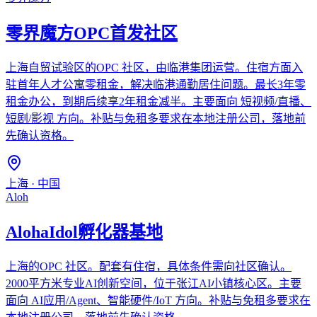
零界魔方OPC首发社区
上海自贸试验区的OPC 社区，由临港集团运营。住宿方面入
驻首年人才公寓零租金，解决临港通勤居住问题。最长3年零
租金办公，到期后续享2年租金减半。主要面向 短视频/直播、
短剧/影视 方向。补贴与免租多要求在本地注册公司，落地前
先确认资格。
上海
·
中国
Aloh
AlohaIdol孵化器基地
上海的OPC 社区。配套有住宿，具体条件需向社区确认。
2000平方米专业AI创新空间，位于张江AI小镇核心区。主要
面向 AI应用/Agent、智能硬件/IoT 方向。补贴与免租多要求在