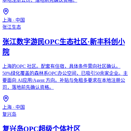
本地注册公司，落地前先确认资格。
上海
·
中国
张江生态
张江数字游民OPC生态社区·新丰科创小
院
上海的OPC 社区。配套有住宿，具体条件需向社区确认。
50%绿化覆盖的森林系OPC办公空间，已吸引50余家企业。主
要面向 AI应用/Agent 方向。补贴与免租多要求在本地注册公
司，落地前先确认资格。
上海
·
中国
复兴岛
复兴岛OPC超级个体社区