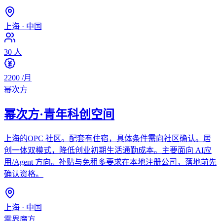
上海
·
中国
30
人
2200
/月
幂次方
幂次方·青年科创空间
上海的OPC 社区。配套有住宿，具体条件需向社区确认。居
创一体双模式，降低创业初期生活通勤成本。主要面向 AI应
用/Agent 方向。补贴与免租多要求在本地注册公司，落地前先
确认资格。
上海
·
中国
零界魔方