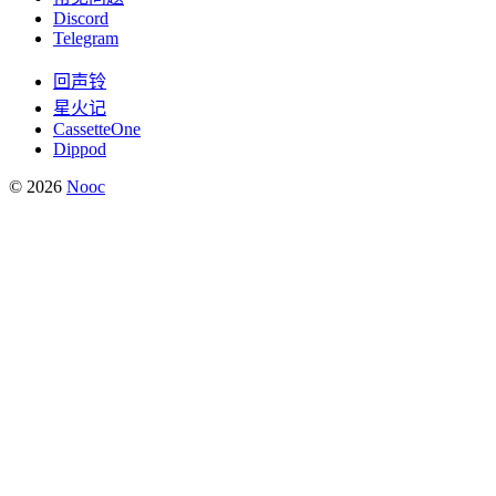
Discord
Telegram
回声铃
星火记
CassetteOne
Dippod
© 2026
Nooc