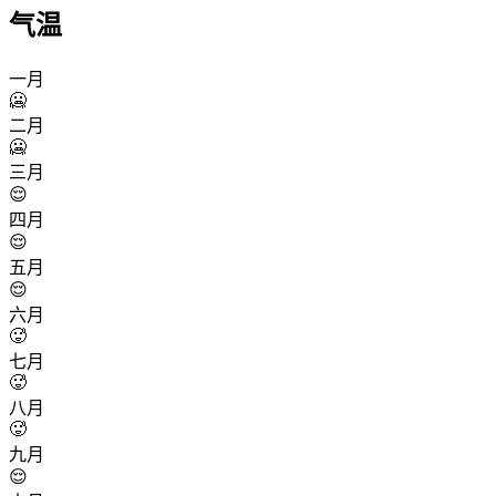
气温
一月
🥶
二月
🥶
三月
😌
四月
😌
五月
😌
六月
🥵
七月
🥵
八月
🥵
九月
😌