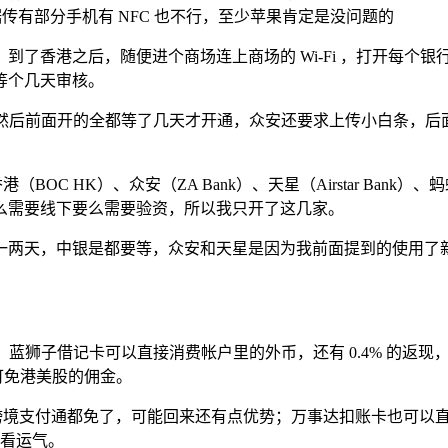
据传有部分手机有 NFC 也不行，至少苹果肯定是没问题的
了香港之后，随便进个商场连上商场的 Wi-Fi ，打开每个银行
等个几天审核。
操作，然后前面开的全都等了几天才开通，众安还要求上传小白条，后面
）、众安（ZA Bank）、天星（Airstar Bank）、蚂蚁（Ant 
么需要线下要么需要验资，所以我只开了这几家。
两天，中银是都要等，众安和天星是因为我前面提到的使用了新加
；蓝狮子借记卡可以直接消费帐户里的外币，还有 0.4% 的返现，
港币可免港美股的佣金。
境支付通都免了，可能回来还有点优势；万事达扣账卡也可以直接
看运气。