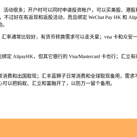
现代，活动很多；开户时可以同时申请投资帐户，可以买美股、港
续费，不过好在有返现和返股活动，而且绑定 WeChat Pay HK 和
励。
汇率通常比较好，有货币转换需求可以走天星；visa 卡和众
定 AlipayHK，但其它银行的 Visa/Mastercard 卡也
费和出国取现；汇丰蓝狮子日常消费和全球取现备用，需求不大开个
心可以把蚂蚁、汇立和富融开了，以防万一留个备用。