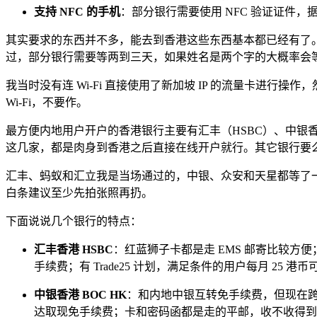
支持 NFC 的手机
：部分银行需要使用 NFC 验证证件，
其实要求的东西并不多，能去到香港这些东西基本都已经有了。到
过，部分银行需要等两到三天，如果姓名是两个字的大概率会
我当时没有连 Wi-Fi 直接使用了新加坡 IP 的流量卡进行
Wi-Fi，不要作。
最方便内地用户开户的香港银行主要有汇丰（HSBC）、中银香港（BOC HK
这几家，都是肉身到香港之后直接在线开户就行。其它银行要
汇丰、蚂蚁和汇立我是当场通过的，中银、众安和天星都等了一
白条建议至少先拍张照再扔。
下面说说几个银行的特点：
汇丰香港 HSBC
：红蓝狮子卡都是走 EMS 邮寄比较方便
手续费；有 Trade25 计划，满足条件的用户每月 25 
中银香港 BOC HK
：和内地中银互转免手续费，但现在跨
达取现免手续费；卡和密码函都是走的平邮，收不收得到