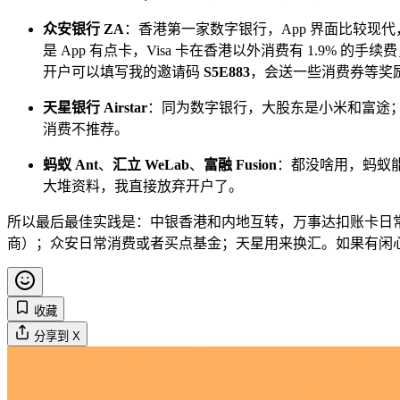
众安银行 ZA
：香港第一家数字银行，App 界面比较
是 App 有点卡，Visa 卡在香港以外消费有 1.9% 的手
开户可以填写我的邀请码
S5E883
，会送一些消费券等奖
天星银行 Airstar
：同为数字银行，大股东是小米和富途；
消费不推荐。
蚂蚁 Ant
、
汇立 WeLab
、
富融 Fusion
：都没啥用，蚂蚁能绑
大堆资料，我直接放弃开户了。
所以最后最佳实践是：中银香港和内地互转，万事达扣账卡日常消
商）；众安日常消费或者买点基金；天星用来换汇。如果有闲
收藏
分享到 X