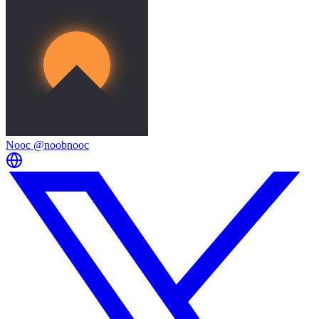
Nooc
@noobnooc