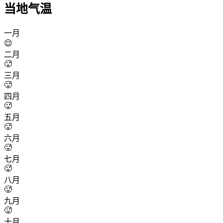
当地气温
一月
😌
二月
🥵
三月
🥵
四月
🥵
五月
🥵
六月
🥵
七月
🥵
八月
🥵
九月
🥵
十月