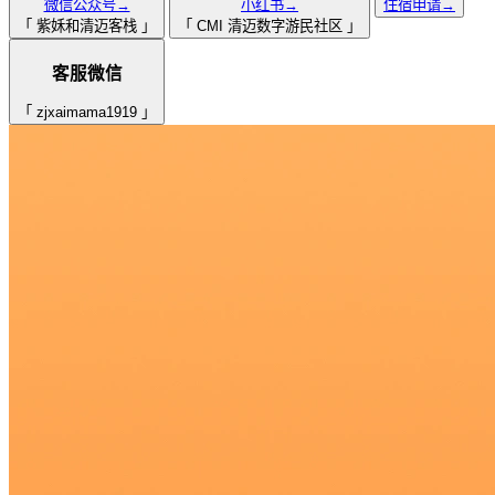
微信公众号→
小红书→
住宿申请→
「
紫姀和清迈客栈
」
「
CMI 清迈数字游民社区
」
客服微信
「
zjxaimama1919
」