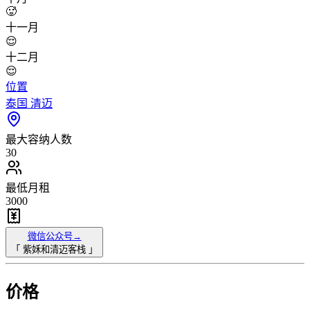
🥵
十一月
😌
十二月
😌
位置
泰国 清迈
最大容纳人数
30
最低月租
3000
微信公众号→
「
紫姀和清迈客栈
」
价格