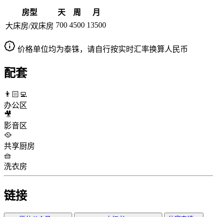
房型
天
周
月
700
4500
13500
大床房/双床房
价格单位均为泰铢，请自行按实时汇率换算人民币
配套
👨🏻‍💻
办公区
🎥
影音区
🥘
共享厨房
🧺
洗衣房
链接